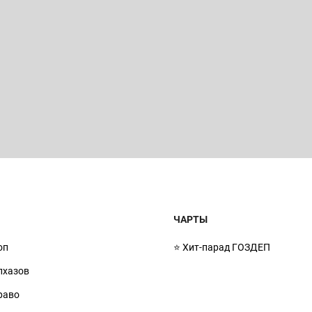
ЧАРТЫ
оп
⭐ Хит-парад ГОЗДЕП
лхазов
право