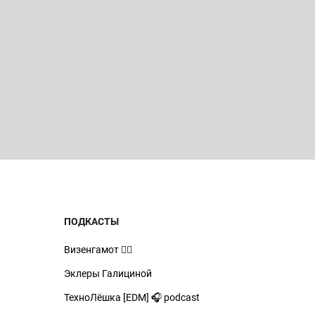
ПОДКАСТЫ
Визенгамот 🧙‍♂️
Эклеры Галициной
ТехноЛёшка [EDM] 🎧 podcast