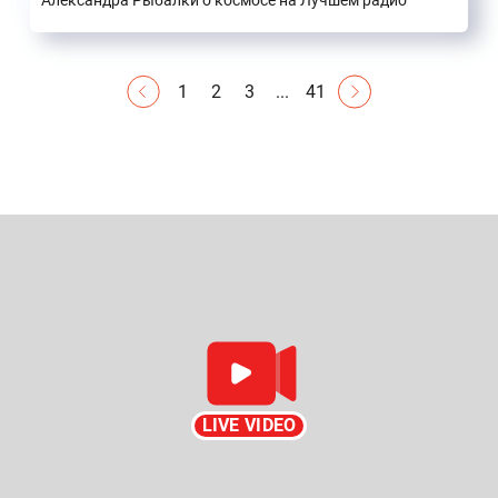
Александра Рыбалки о космосе на Лучшем радио
1
2
3
...
41
LIVE VIDEO