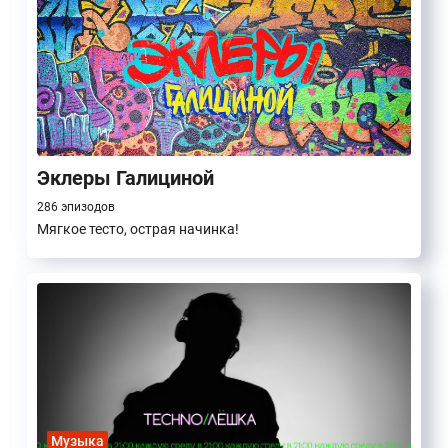
Здоровье
Музыка
Искусство
Книги
Технологии
Гастрономия
Образование
За рубежом
Конкурс!!!
Каннабис
Эклеры Галициной
286 эпизодов
Мягкое тесто, острая начинка!
Музыка