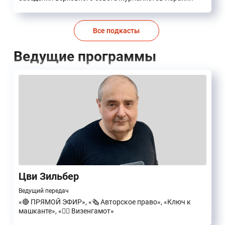
Все подкасты
Ведущие программы
Цви Зильбер
Ведущий передач
«🔴 ПРЯМОЙ ЭФИР», «🗞️ Авторское право», «Ключ к
машканте», «🧙‍♂️ Визенгамот»