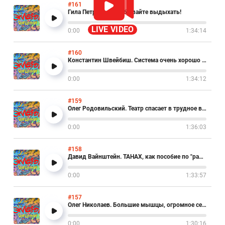
#161
Гила Петрова. Не забывайте выдыхать!
LIVE VIDEO
0:00
1:34:14
#160
Константин Швейбиш. Система очень хорошо умеет делать очень плохо
0:00
1:34:12
#159
Олег Родовильский. Театр спасает в трудное время
0:00
1:36:03
#158
Давид Вайнштейн. ТАНАХ, как пособие по "работе над ошибками"
0:00
1:33:57
#157
Олег Николаев. Большие мышцы, огромное сердце
0:00
1:30:16