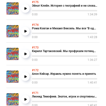
#175
Эйнат Кляйн. История с географией и ни слова о вине
0:00
1:34:39
#174
Рома Ковган и Михаил Вексель. Мы все "В одной лодке"
0:00
1:43:28
#173
Кирилл Тартаковский. Мы профукали потенциал новой алии
0:00
1:36:27
#172
Алон Кейсар. Израиль нужно понять и принять
0:00
1:40:41
#171
Леонид Тимофеев. Знаток, игрок и спортивный пророк
0:00
1:40:41