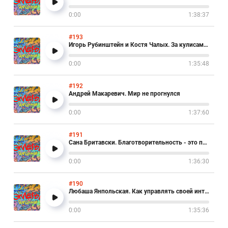
0:00
1:38:37
#193
Игорь Рубинштейн и Костя Чалых. За кулисами БИ-2
0:00
1:35:48
#192
Андрей Макаревич. Мир не прогнулся
0:00
1:37:60
#191
Сана Бритавски. Благотворительность - это профессия
0:00
1:36:30
#190
Любаша Янпольская. Как управлять своей интуицией?
0:00
1:35:36