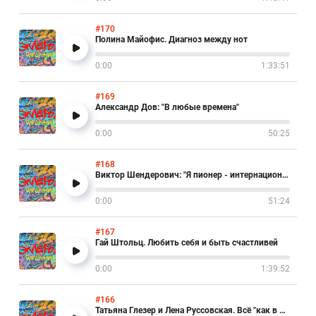
#170
Полина Майофис. Диагноз между нот
0:00
1:33:51
#169
Александр Дов: "В любые времена"
0:00
50:25
#168
Виктор Шендерович: "Я пионер - интернационалист!"
0:00
51:24
#167
Гай Штольц. Любить себя и быть счастливей
0:00
1:39:52
#166
Татьяна Глезер и Лена Руссовская. Всё "как в кино!"