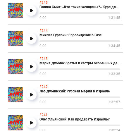
#245
Галина Смит: «Кто такие женщины?» Курс для мужчин
0:00
1:31:45
#244
Михаил Гуревич: Евровидение в Газе
0:00
1:34:45
#243
Мария Дубова: братья и сестры особенных детей
0:00
1:33:35
#242
Лев Дубинский: Русская мафия в Израиле
0:00
1:32:57
#241
Олег Ульянский: Как продавать Израиль?
0:00
1:35:24