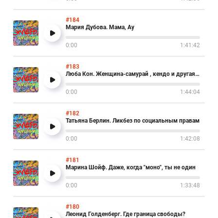
#184
Мария Дубова. Мама, Ау
0:00
1:41:42
#183
Люба Кон. Женщина-самурай , кендо и другая планета
0:00
1:44:04
#182
Татьяна Берлин. Ликбез по социальным правам
0:00
1:42:08
#181
Марина Шойф. Даже, когда "моно", ты не один
0:00
1:33:48
#180
Леонид Голденберг. Где граница свободы?