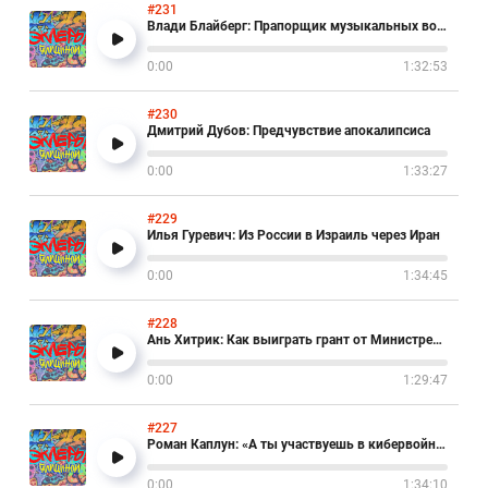
#231
Влади Блайберг: Прапорщик музыкальных войск
0:00
1:32:53
#230
Дмитрий Дубов: Предчувствие апокалипсиса
0:00
1:33:27
#229
Илья Гуревич: Из России в Израиль через Иран
0:00
1:34:45
#228
Ань Хитрик: Как выиграть грант от Министрества культуры Израиля
0:00
1:29:47
#227
Роман Каплун: «А ты участвуешь в кибервойне?»
0:00
1:34:10