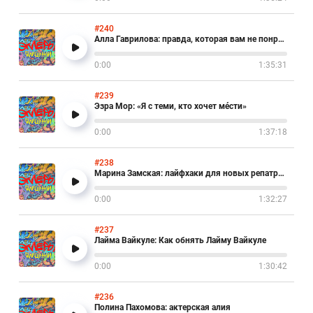
#240
Алла Гаврилова: правда, которая вам не понравится
0:00
1:35:31
#239
Эзра Мор: «Я с теми, кто хочет мéсти»
0:00
1:37:18
#238
Марина Замская: лайфхаки для новых репатриантов
0:00
1:32:27
#237
Лайма Вайкуле: Как обнять Лайму Вайкуле
0:00
1:30:42
#236
Полина Пахомова: актерская алия