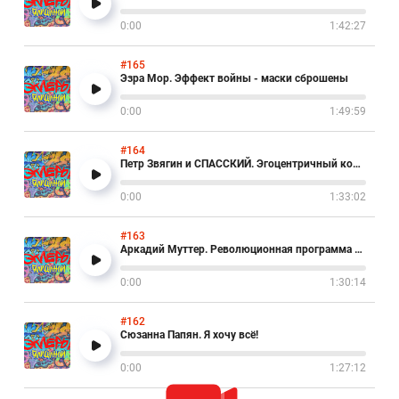
0:00
1:42:27
#165
Эзра Мор. Эффект войны - маски сброшены
0:00
1:49:59
#164
Петр Звягин и СПАССКИЙ. Эгоцентричный коктейль с ЛаймЪом
0:00
1:33:02
#163
Аркадий Муттер. Революционная программа не прошла
0:00
1:30:14
#162
Сюзанна Папян. Я хочу всё!
0:00
1:27:12