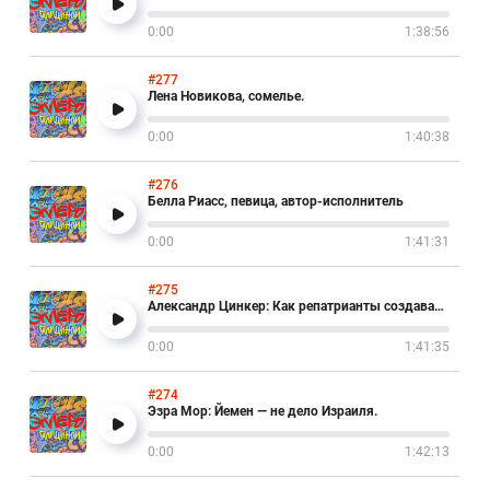
0:00
1:38:56
#277
Лена Новикова, сомелье.
0:00
1:40:38
#276
Белла Риасс, певица, автор-исполнитель
0:00
1:41:31
#275
Александр Цинкер: Как репатрианты создавали партии в Израиле.
0:00
1:41:35
#274
Эзра Мор: Йемен — не дело Израиля.
0:00
1:42:13