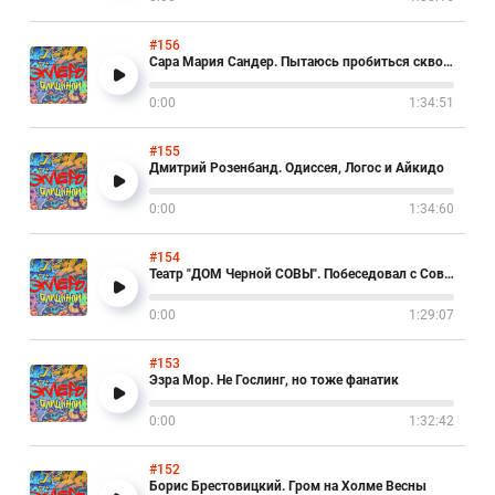
#156
Сара Мария Сандер. Пытаюсь пробиться сквозь немецкий "пузырь"
0:00
1:34:51
#155
Дмитрий Розенбанд. Одиссея, Логос и Айкидо
0:00
1:34:60
#154
Театр "ДОМ Черной СОВЫ". Побеседовал с Совой шоколадно-кремовый Герой
0:00
1:29:07
#153
Эзра Мор. Не Гослинг, но тоже фанатик
0:00
1:32:42
#152
Борис Брестовицкий. Гром на Холме Весны