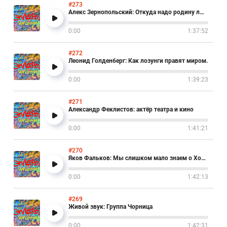
#273
Алекс Зернопольский: Откуда надо родину любить?
0:00
1:37:52
#272
Леонид Голденберг: Как лозунги правят миром.
0:00
1:39:23
#271
Александр Феклистов: актёр театра и кино
0:00
1:41:21
#270
Яков Фальков: Мы слишком мало знаем о Холокосте
0:00
1:42:13
#269
Живой звук: Группа Чорница
0:00
1:42:31