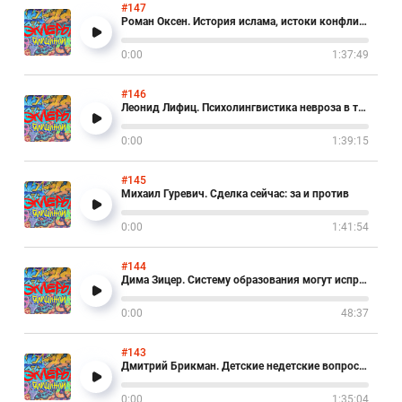
#147
Роман Оксен. История ислама, истоки конфликта
0:00
1:37:49
#146
Леонид Лифиц. Психолингвистика невроза в телеграме
0:00
1:39:15
#145
Михаил Гуревич. Сделка сейчас: за и против
0:00
1:41:54
#144
Дима Зицер. Систему образования могут исправить родители
0:00
48:37
#143
Дмитрий Брикман. Детские недетские вопросы для Леры
0:00
1:35:04