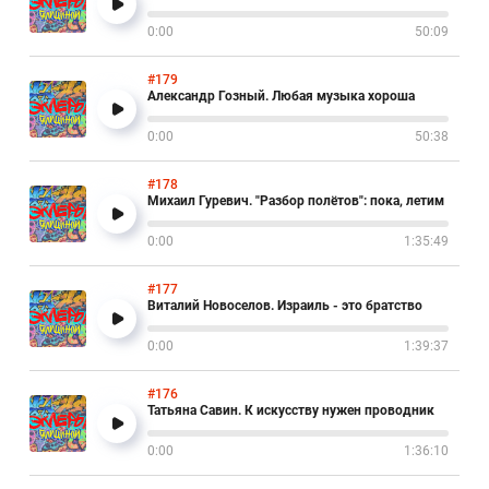
0:00
50:09
#179
Александр Гозный. Любая музыка хороша
0:00
50:38
#178
Михаил Гуревич. "Разбор полётов": пока, летим
0:00
1:35:49
#177
Виталий Новоселов. Израиль - это братство
0:00
1:39:37
#176
Татьяна Савин. К искусству нужен проводник
0:00
1:36:10