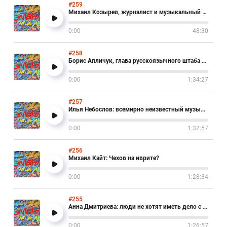
#259
Михаил Козырев, журналист и музыкальный критик
0:00
48:30
#258
Борис Апличук, глава русскоязычного штаба «Ликуд»
0:00
1:34:27
#257
Илья Небослов: всемирно неизвестный музыкант
0:00
1:32:57
#256
Михаил Кайт: Чехов на иврите?
0:00
1:28:34
#255
Анна Дмитриева: люди не хотят иметь дело с 7 октября
0:00
1:26:57