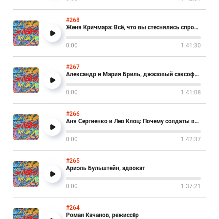
#268
Женя Кричмара: Всё, что вы стеснялись спросить о нижнем белье
0:00
1:41:30
#267
Александр и Мария Бриль, джазовый саксофонист и певица
0:00
1:41:08
#266
Аня Сергиенко и Лев Клоц: Почему солдаты выбирают смерть?
0:00
1:42:37
#265
Ариэль Бульштейн, адвокат
0:00
1:37:21
#264
Роман Качанов, режиссёр