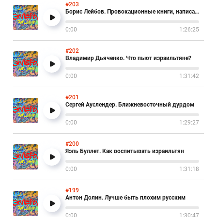
#203
Борис Лейбов. Провокационные книги, написанные лежа
0:00
1:26:25
#202
Владимир Дьяченко. Что пьют израильтяне?
0:00
1:31:42
#201
Сергей Ауслендер. Ближневосточный дурдом
0:00
1:29:27
#200
Яэль Буллет. Как воспитывать израильтян
0:00
1:31:18
#199
Антон Долин. Лучше быть плохим русским
0:00
1:30:47