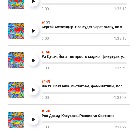
0:00
1:33:13
#151
Сергей Ауслендер. Всё будет через жопу, но хорошо
0:00
1:35:15
#150
Ра Джан. Йога - не просто модная физукультурка
0:00
1:37:59
#149
Настя Цветаева. Инстаграм, феминитивы, поэзия и ПП (не про еду)
0:00
1:38:23
#148
Рав Давид Юшуваев. Раввин vs Светские
0:00
1:33:29