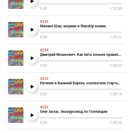
0:00
1:32:09
#235
Михаил Шац: шоумен и StandUp комик
0:00
1:29:21
#234
Дмитрий Мошкович. Как пить коньяк правильно
0:00
1:30:32
#233
Евгения и Василий Береза, основатели стартапа ArtCracker
0:00
1:28:18
#232
Олег Аклас. Экскурсовод по Голландии
0:00
1:30:55