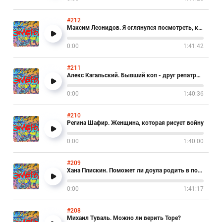
#212
Максим Леонидов. Я оглянулся посмотреть, как Израиль сбил с меня спесь
0:00
1:41:42
#211
Алекс Кагальский. Бывший коп - друг репатрианта
0:00
1:40:36
#210
Регина Шафир. Женщина, которая рисует войну
0:00
1:40:00
#209
Хана Плискин. Поможет ли доула родить в поле?
0:00
1:41:17
#208
Михаил Туваль. Можно ли верить Торе?