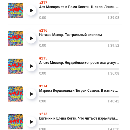
#217
Ася Макарская и Рома Ковган. Шляпа. Ленин. Рок-н-ролл
0:00
1:39:08
#216
Наташа Манор. Театральный сионизм
0:00
1:39:52
#215
Алекс Миллер. Неудобные вопросы экс-депутату Кнессета
0:00
1:36:08
#214
Марина Вершинина и Тигран Сааков. В нас не верили, а зря
0:00
1:40:42
#213
Евгений и Елена Коган. Что читают израильтяне?
0:00
1:41:28