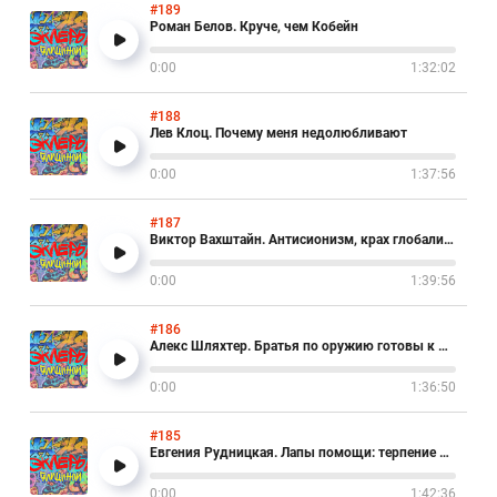
#189
Роман Белов. Круче, чем Кобейн
0:00
1:32:02
#188
Лев Клоц. Почему меня недолюбливают
0:00
1:37:56
#187
Виктор Вахштайн. Антисионизм, крах глобализации и "шизофрения"
0:00
1:39:56
#186
Алекс Шляхтер. Братья по оружию готовы к диалогу
0:00
1:36:50
#185
Евгения Рудницкая. Лапы помощи: терпение и любовь
0:00
1:42:36