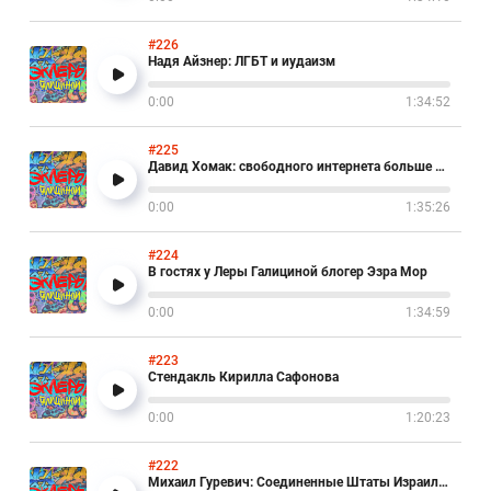
#226
Надя Айзнер: ЛГБТ и иудаизм
0:00
1:34:52
#225
Давид Хомак: свободного интернета больше нет!
0:00
1:35:26
#224
В гостях у Леры Галициной блогер Эзра Мор
0:00
1:34:59
#223
Стендакль Кирилла Сафонова
0:00
1:20:23
#222
Михаил Гуревич: Соединенные Штаты Израиля и Палестины.