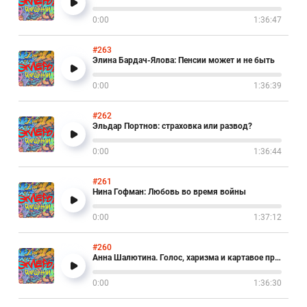
0:00
1:36:47
#263
Элина Бардач-Ялова: Пенсии может и не быть
0:00
1:36:39
#262
Эльдар Портнов: страховка или развод?
0:00
1:36:44
#261
Нина Гофман: Любовь во время войны
0:00
1:37:12
#260
Анна Шалютина. Голос, харизма и картавое прошлое
0:00
1:36:30