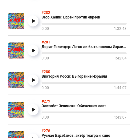
#282
Зеэв Ханин: Евреи против евреев
0:00
1:32:43
#281
Дорит Голендер: Легко ли быть послом Израиля в Москве?
0:00
1:42:04
#280
Виктория Росси: Выгорание Израиля
0:00
1:44:07
#279
Элизабет Зелински: Обиженная алия
0:00
1:43:07
#278
Руслан Барабанов, актёр театра и кино