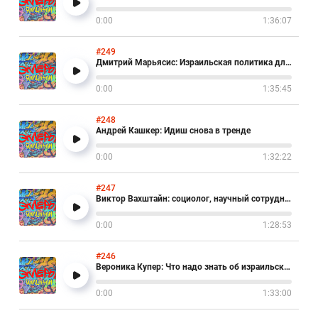
0:00
1:36:07
#249
Дмитрий Марьясис: Израильская политика для чайников
0:00
1:35:45
#248
Андрей Кашкер: Идиш снова в тренде
0:00
1:32:22
#247
Виктор Вахштайн: социолог, научный сотрудник Тель-Авивского Университета
0:00
1:28:53
#246
Вероника Купер: Что надо знать об израильских школах
0:00
1:33:00