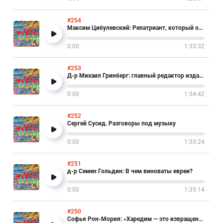
#254
Максим Цибулевский: Репатриант, который открыл пекарню в Израиле
0:00
1:33:32
#253
Д-р Михаил Гринберг: главный редактор издательства «Библиотека М. Гринберга»
0:00
1:34:42
#252
Сергей Сусид. Разговоры под музыку
0:00
1:33:24
#251
д-р Семен Гольдин: В чем виноваты евреи?
0:00
1:35:14
#250
Софья Рон-Мория: «Харедим — это извращение иудаизма»