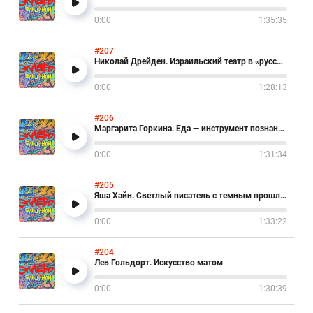
0:00
1:35:35
#207
Николай Дрейден. Израильский театр в «русском пузыре»
0:00
1:28:13
#206
Маргарита Горкина. Еда — инструмент познания мира.
0:00
1:31:34
#205
Яша Хайн. Светлый писатель с темным прошлым
0:00
1:33:22
#204
Лев Гольдорт. Искусство матом
0:00
1:30:39