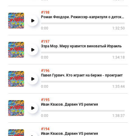
#198
Роман Феодори. Режиссер-капризуля о детских спектаклях и Гудкове в театре
0:00
1:32:50
#197
Эзра Мор. Миру нравится виноватый Израиль
0:00
1:34:18
#196
Павел Гурвич. Кто играет на бирже - проиграет
0:00
1:35:44
#195
Иван Квасов. Дарвин VS религия
0:00
1:38:37
#194
Иван Квасов. Дарвин VS религия