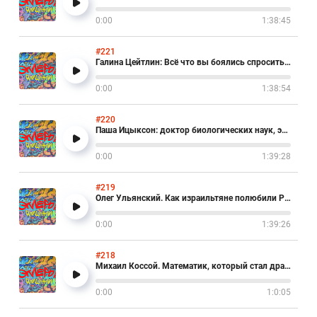
0:00
1:38:45
#221
Галина Цейтлин: Всё что вы боялись спросить о родах в Израиле
0:00
1:38:54
#220
Паша Ицыксон: доктор биологических наук, эмбриолог
0:00
1:39:28
#219
Олег Ульянский. Как израильтяне полюбили Рязанова
0:00
1:39:26
#218
Михаил Коссой. Математик, который стал драматургом
0:00
1:0:05