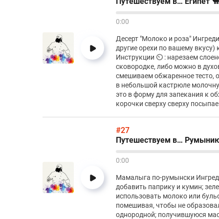
Путешествуем в… Египет 
0:00
Десерт "Молоко и роза" Ингреди
другие орехи по вашему вкусу)
Инструкции ⏲️ : нарезаем слоен
сковородке, либо можно в духо
смешиваем обжаренное тесто, о
в небольшой кастрюле молочную
это в форму для запекания к о
корочки сверху сверху посыпае
#27
Путешествуем в… Румынию
0:00
Мамалыга по-румынски Ингреди
добавить паприку и кумин; зеле
использовать молоко или бульо
помешивая, чтобы не образовал
однородной; получившуюся масс