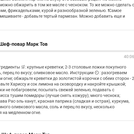
можно обжарить в том же масле с чесноком. То же можно сделать 
ми, фрикадельками, курой и разнообразной зеленью. ❗️Самое
ремешиваете - добавьте тертый пармезан. Можно добавить еще и
 Шеф-повар Марк Тов
40:0
гредиенты 🛒: крупные креветки; 2-3 столовые ложки покупного
ь, перец по вкусу; оливковое масло. Инструкции ⏲️ : разогреваем
 огне; обжарьте креветки до золотистой корочки с обеих сторон - 
вьте Хариссу и сок лимона на сковородку и накройте крышкой;
тки не побагровели; посыпать свежей зеленью, подавать с
исса тушим помидоры (лучше снять кожуру); много чеснока;
ва Рас-эль-ханут, красная паприка (сладкая и острая), куркума,
 много оливкового масла, соль и перец по вкусу, несколько
я на медленном огне.