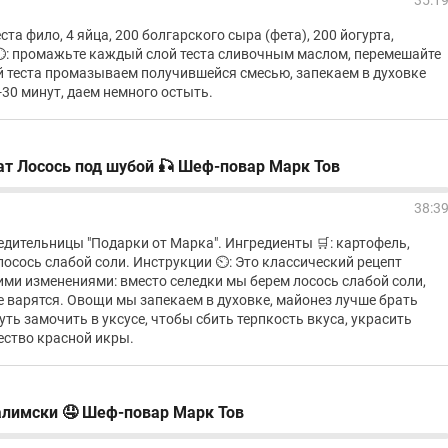
35:1
ста фило, 4 яйца, 200 болгарского сыра (фета), 200 йогурта,
⏲️: промажьте каждый слой теста сливочным маслом, перемешайте
ой теста промазываем получившейся смесью, запекаем в духовке
-30 минут, даем немного остыть.
ат Лосось под шубой 🎣 Шеф-повар Марк Тов
38:3
едительницы "Подарки от Марка". Ингредиенты 🛒: картофель,
 лосось слабой соли. Инструкции ⏲️: Это классический рецепт
ими изменениями: вместо селедки мы берем лосось слабой соли,
е варятся. Овощи мы запекаем в духовке, майонез лучше брать
ть замочить в уксусе, чтобы сбить терпкость вкуса, украсить
ство красной икры.
алимски 🤤 Шеф-повар Марк Тов