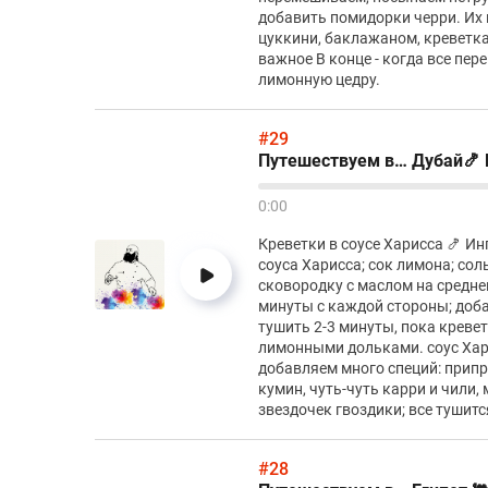
добавить помидорки черри. Их 
цуккини, баклажаном, креветка
важное В конце - когда все пе
лимонную цедру.
#29
Путешествуем в… Дубай🍤
0:00
Креветки в соусе Харисса 🍤 Ин
соуса Харисса; сок лимона; сол
сковородку с маслом на среднем
минуты с каждой стороны; доба
тушить 2-3 минуты, пока креве
лимонными дольками. соус Хар
добавляем много специй: припра
кумин, чуть-чуть карри и чили,
звездочек гвоздики; все тушитс
#28