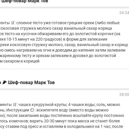
 Шеф-повар Марк Тов
34:3
енты 🛒: слоеное тесто уже готовое грецкие орехи (либо любые
 кокосовая стружка молоко сахар ванильный сахар корица
ое тесто на кусочки обжариваем его до золотистой корочке (на
вке 10-15 минут на 220 градусов) в форме для запекания
рехи кокосовую стружку молоко, сахар, ванильный сахар и корицу
 смесь нагреваем на огне и доводим до кипения затем заливаем
бжаренному тесту и орехам запекаем в духовке до золотистой
м сахаром и корицей
 🌽 Шеф-повар Марк Тов
38:0
енты 🛒: чашка кукурузной крупы; 4 чашки воды; соль; можно
нь; Инструкции ⏲️ : вскипятите воду (вместо воды можно
н); после закипания воды постепенно всыпайте крупу постоянно
ось комочков; варить 20-30 минут пока масса не станет более
у ставим под пресс и оставляем в холодильнике на 1 час; после