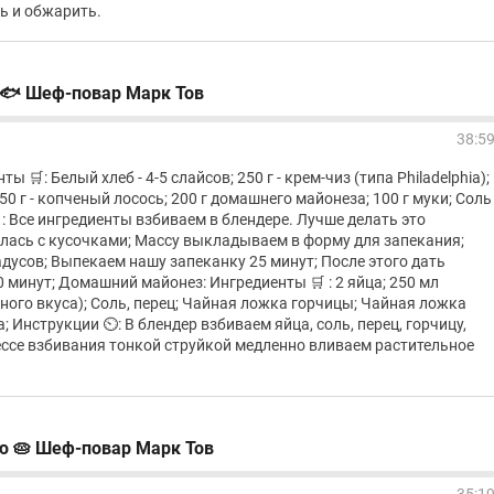
ь и обжарить.
🐟 Шеф-повар Марк Тов
38:5
 🛒: Белый хлеб - 4-5 слайсов; 250 г - крем-чиз (типа Philadelphia);
250 г - копченый лосось; 200 г домашнего майонеза; 100 г муки; Соль
️ : Все ингредиенты взбиваем в блендере. Лучше делать это
лась с кусочками; Массу выкладываем в форму для запекания;
адусов; Выпекаем нашу запеканку 25 минут; После этого дать
 минут; Домашний майонез: Ингредиенты 🛒 : 2 яйца; 250 мл
ного вкуса); Соль, перец; Чайная ложка горчицы; Чайная ложка
; Инструкции ⏲️: В блендер взбиваем яйца, соль, перец, горчицу,
ессе взбивания тонкой струйкой медленно вливаем растительное
ю 🥧 Шеф-повар Марк Тов