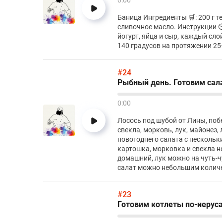
0:00
Баница Ингредиенты 🛒: 200 г те
сливочное масло. Инструкции 
йогурт, яйца и сыр, каждый сл
140 градусов на протяжении 25
#24
Рыбный день. Готовим сал
0:00
Лосось под шубой от Лины, поб
свекла, морковь, лук, майонез,
новогоднего салата с нескольк
картошка, морковка и свекла н
домашний, лук можно на чуть-чу
салат можно небольшим количе
#23
Готовим котлеты по-иерус