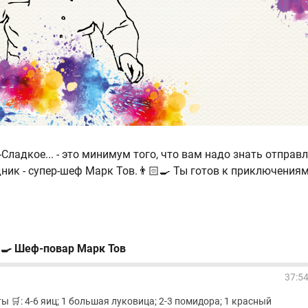
м-Сладкое... - это минимум того, что вам надо знать отправ
ник - супер-шеф Марк Тов.👨🏻‍🍳 Ты готов к приключениям
 🍳 Шеф-повар Марк Тов
37:5
 🛒: 4-6 яиц; 1 большая луковица; 2-3 помидора; 1 красный