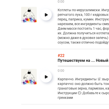
0:00
Котлеты по-иерусалимски. Ингре
репчатого лука, 100 г кедровы
перец, паприка, кумин. Инструк
нарезаем, все ингредиенты см
Даем массе постоять 1 час, ф
их. Должна получиться котлета
(можно даже в духовке запечь)
соусом, также отлично подойдут
#22
Путешествуем на ... Новый
0:00
Карпаччо. Ингредиенты 🛒: выр
карпаччо: оно должно быть тонк
гранатовые зерна, пармезан, к
Инструкции ⏲️: Добавьте к сыр
гренками