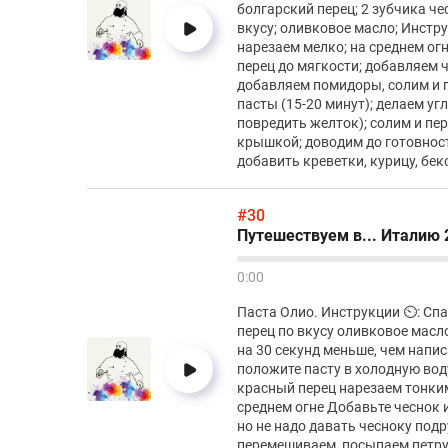
болгарский перец; 2 зубчика че
вкусу; оливковое масло; Инстру
нарезаем мелко; на среднем ог
перец до мягкости; добавляем 
добавляем помидоры, солим и п
пасты (15-20 минут); делаем уг
повредить желток); солим и пе
крышкой; доводим до готовност
добавить креветки, курицу, бек
#30
Путешествуем в... Италию 
0:00
Паста Олио. Инструкции ⏲️: Сп
перец по вкусу оливковое масл
на 30 секунд меньше, чем напис
положите пасту в холодную вод
красный перец нарезаем тонки
среднем огне Добавьте чеснок 
но не надо давать чесноку по
перемешиваем, посыпаем петру