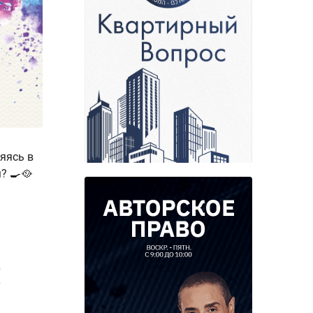
ляясь в
? 🍳🥘
4