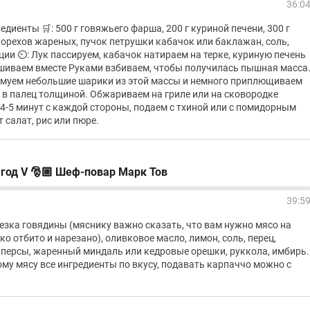
36:0
диенты 🛒: 500 г говяжьего фарша, 200 г куриной печени, 300 г
х орехов жареных, пучок петрушки кабачок или баклажан, соль,
ции ⏲️: Лук пассируем, кабачок натираем на терке, куриную печень
ешиваем вместе Руками взбиваем, чтобы получилась пышная масса
ормуем небольшие шарики из этой массы и немного приплющиваем
 в палец толщиной. Обжариваем на гриле или на сковородке
 4-5 минут с каждой стороны, подаем с тхиной или с помидорным
 салат, рис или пюре.
 год V 🎅🏼 Шеф-повар Марк Тов
39:5
езка говядины (мяснику важно сказать, что вам нужно мясо на
о отбито и нарезано), оливковое масло, лимон, соль, перец,
аперсы, жаренный миндаль или кедровые орешки, руккола, имбирь.
ому мясу все ингредиенты по вкусу, подавать карпаччо можно с