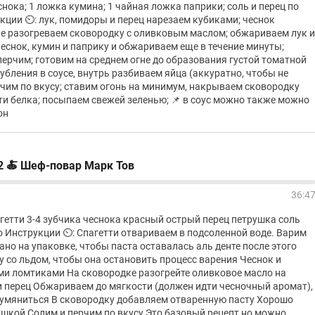
снока; 1 ложка кумина; 1 чайная ложка паприки; соль и перец по
кции ⏲️: лук, помидоры и перец нарезаем кубиками; чеснок
не разогреваем сковородку с оливковым маслом; обжариваем лук и
чеснок, кумин и паприку и обжариваем еще в течение минуты;
ерчим; готовим на среднем огне до образования густой томатной
лубления в соусе, внутрь разбиваем яйца (аккуратно, чтобы не
рчим по вкусу; ставим огонь на минимум, накрываем сковородку
и белка; посыпаем свежей зеленью; 📌 в соус можно также можно
он
2 🍝 Шеф-повар Марк Тов
36:4
агетти 3-4 зубчика чеснока красный острый перец петрушка соль
о Инструкции ⏲️: Спагетти отвариваем в подсоленной воде. Варим
ано на упаковке, чтобы паста оставалась аль денте после этого
у со льдом, чтобы она остановить процесс варения Чеснок и
ми ломтиками На сковородке разогрейте оливковое масло на
и перец Обжариваем до мягкости (должен идти чесночный аромат),
друмяниться В сковородку добавляем отваренную пасту Хорошо
шкой Солим и перчим по вкусу Это базовый рецепт но можно