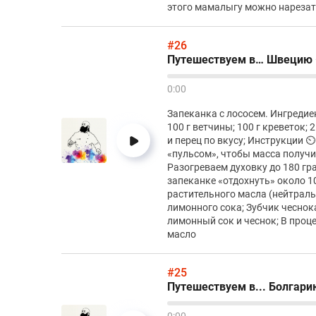
этого мамалыгу можно нарезат
#26
Путешествуем в… Швецию 
0:00
Запеканка с лососем. Ингредиенты
100 г ветчины; 100 г креветок; 
и перец по вкусу; Инструкции ⏲
«пульсом», чтобы масса получи
Разогреваем духовку до 180 гр
запеканке «отдохнуть» около 10
растительного масла (нейтраль
лимонного сока; Зубчик чеснока
лимонный сок и чеснок; В проц
масло
#25
Путешествуем в... Болгари