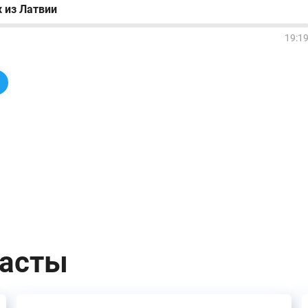
 из Латвии
19:1
касты