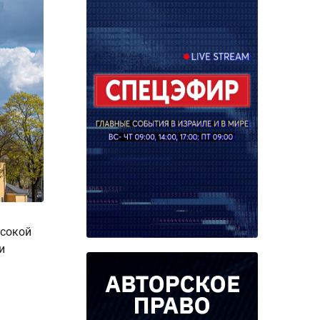
ысокой
и