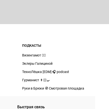
ПОДКАСТЫ
Визенгамот 🧙‍♂️
Эклеры Галициной
ТехноЛёшка [EDM] 🎧 podcast
Гурманист 👨🏻‍🍳
Руки в Брюки 🧭 Смотровая площадка
Быстрая связь