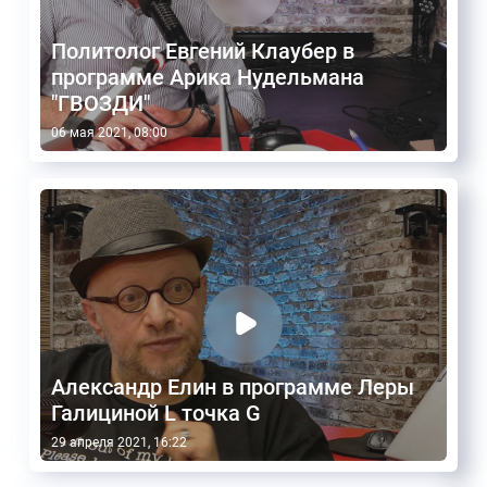
Политолог Евгений Клаубер в
программе Арика Нудельмана
"ГВОЗДИ"
06 мая 2021, 08:00
Александр Елин в программе Леры
Галициной L точка G
29 апреля 2021, 16:22