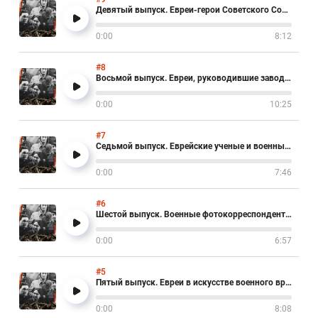
Девятый выпуск. Евреи-герои Советского Союза и России
0:00
8:12
#8
Восьмой выпуск. Евреи, руководившие заводами военной техники
0:00
10:25
#7
Седьмой выпуск. Еврейские ученые и военные инженеры
0:00
7:46
#6
Шестой выпуск. Военные фотокорреспонденты и дикторы
0:00
6:57
#5
Пятый выпуск. Евреи в искусстве военного времени
0:00
8:08