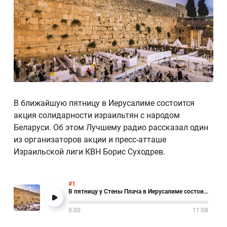
В ближайшую пятницу в Иерусалиме состоится
акция солидарности израильтян с народом
Беларуси. Об этом Лучшему радио рассказал один
из организаторов акции и пресс-атташе
Израильской лиги КВН Борис Суходрев.
#1
В пятницу у Стены Плача в Иерусалиме состоится акция солидарности с народом Беларуси
0:00
11:08