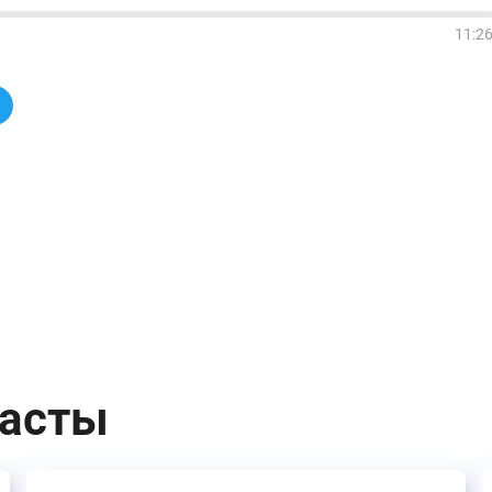
11:2
касты