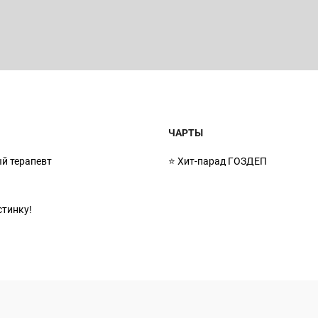
Ы
ЧАРТЫ
й терапевт
⭐ Хит-парад ГОЗДЕП
стинку!