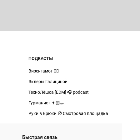
ПОДКАСТЫ
Визенгамот 🧙‍♂️
Эклеры Галициной
ТехноЛёшка [EDM] 🎧 podcast
Гурманист 👨🏻‍🍳
Руки в Брюки 🧭 Смотровая площадка
Быстрая связь