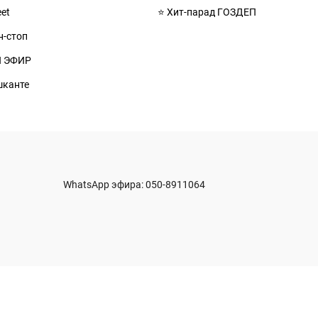
eet
⭐ Хит-парад ГОЗДЕП
н-стоп
Й ЭФИР
шканте
WhatsApp эфира:
050-8911064