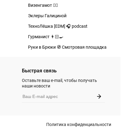
Визенгамот 🧙‍♂️
Эклеры Галициной
ТехноЛёшка [EDM] 🎧 podcast
Гурманист 👨🏻‍🍳
Руки в Брюки 🧭 Смотровая площадка
Быстрая связь
Оставьте ваш e-mail, чтобы получать
наши новости
Политика конфиденциальности