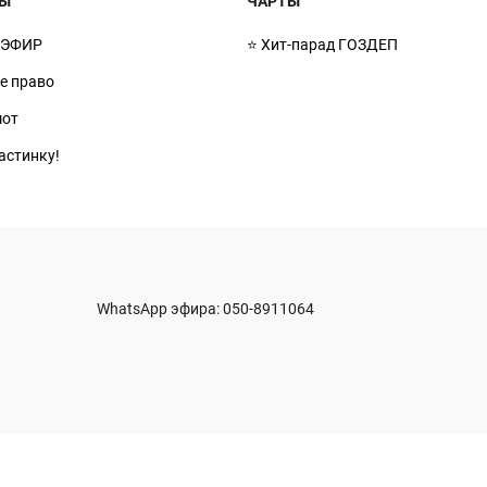
Ы
ЧАРТЫ
 ЭФИР
⭐ Хит-парад ГОЗДЕП
ое право
мот
астинку!
WhatsApp эфира:
050-8911064