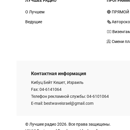
ЛУЧШЕЕ РАДИО
ПРОГРАММ
О Лучшем
🔴 ПРЯМОЙ
Ведущие
🗞️ Авторск
🧙‍♂️ Визенга
📀 Смени пл
Контактная информация
Кибуц Бейт Кешет, Израиль
Fax: 04-6141064
Телефон рекламной службы: 04-6101064
E-mail:
bestwaveisrael@gmail.com
© Лучшее радио 2026. Все права защищены.