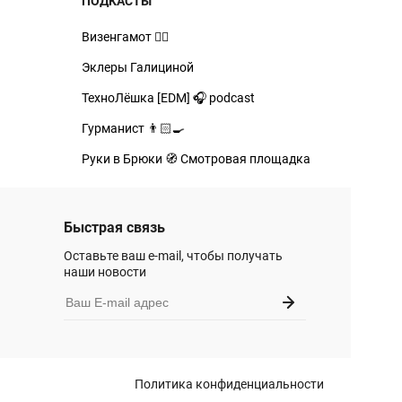
ПОДКАСТЫ
Визенгамот 🧙‍♂️
Эклеры Галициной
ТехноЛёшка [EDM] 🎧 podcast
Гурманист 👨🏻‍🍳
Руки в Брюки 🧭 Смотровая площадка
Быстрая связь
Оставьте ваш e-mail, чтобы получать
наши новости
Политика конфиденциальности