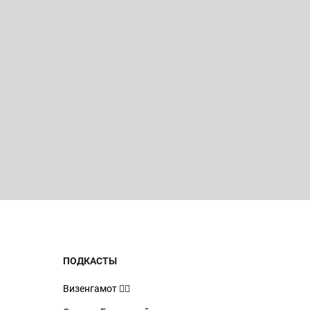
ПОДКАСТЫ
Визенгамот 🧙‍♂️