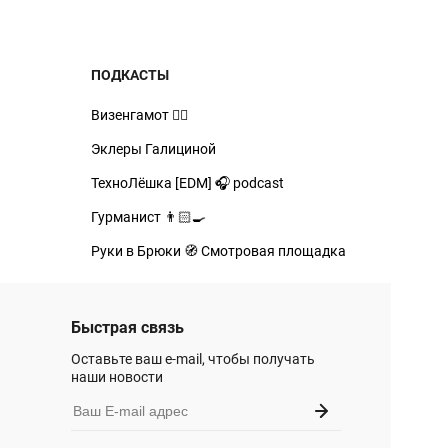
ПОДКАСТЫ
Визенгамот 🧙‍♂️
Эклеры Галициной
ТехноЛёшка [EDM] 🎧 podcast
Гурманист 👨🏻‍🍳
Руки в Брюки 🧭 Смотровая площадка
Быстрая связь
Оставьте ваш e-mail, чтобы получать
наши новости