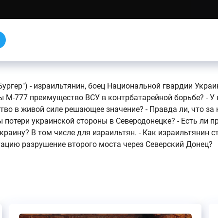
Бургер") - израильтянин, боец Национальной гвардии Украи
ы М-777 преимущество ВСУ в контрбатарейной борьбе? - У к
ство в живой силе решающее значение? - Правда ли, что 
 потери украинской стороны в Северодонецке? - Есть ли п
раину? В том числе для израильтян. - Как израильтянин ст
уацию разрушение второго моста через Северский Донец?