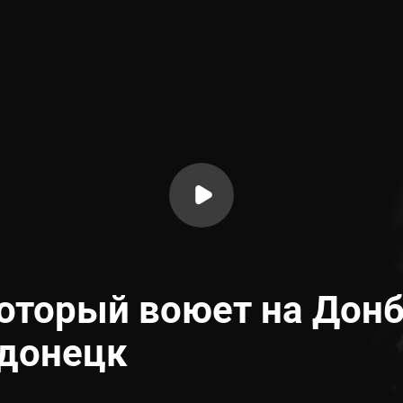
оторый воюет на Донб
одонецк