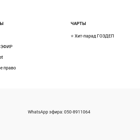
МЫ
ЧАРТЫ
⭐ Хит-парад ГОЗДЕП
 ЭФИР
et
ое право
WhatsApp эфира:
050-8911064