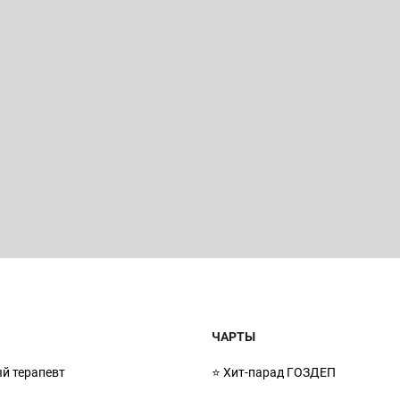
Ы
ЧАРТЫ
й терапевт
⭐ Хит-парад ГОЗДЕП