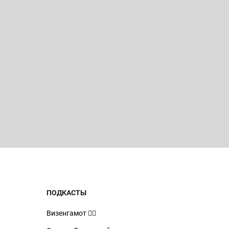
ПОДКАСТЫ
Визенгамот 🧙‍♂️