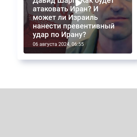
Давид Шарп: Как будет
атаковать Иран? И
может ли Израиль
нанести превентивный
удар по Ирану?
06 августа 2024, 06:55