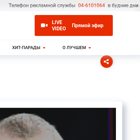
елефон рекламной службы
04-6101064
в будние дни с 09.
LIVE
Прямой эфир
VIDEO
ХИТ-ПАРАДЫ
О ЛУЧШЕМ