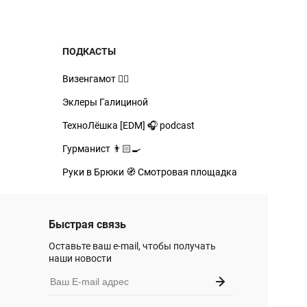
ПОДКАСТЫ
Визенгамот 🧙‍♂️
Эклеры Галициной
ТехноЛёшка [EDM] 🎧 podcast
Гурманист 👨🏻‍🍳
Руки в Брюки 🧭 Смотровая площадка
Быстрая связь
Оставьте ваш e-mail, чтобы получать
наши новости