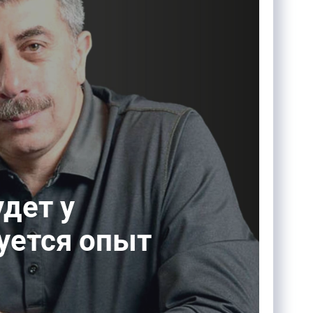
дет у
уется опыт