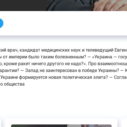
ий врач, кандидат медицинских наук и телеведущий Евге
 от империи было таким болезненным? — «Украина — госу
о, кроме ракет ничего другого не надо?». Про взаимоотно
рантии? — Запад не заинтересован в победе Украины? — К
 Украине формируется новая политическая элита? — Согл
го общества