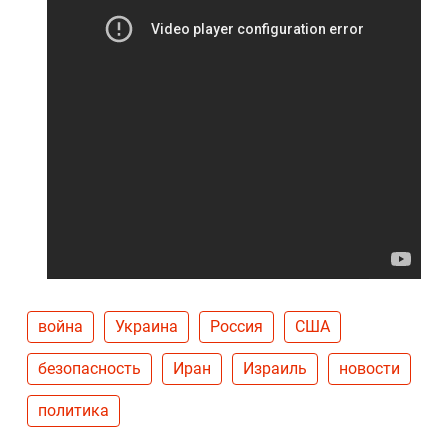
война
Украина
Россия
США
безопасность
Иран
Израиль
новости
политика