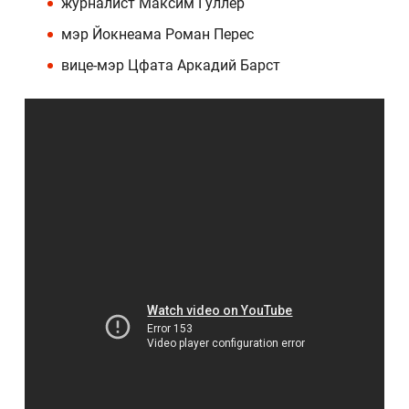
журналист Максим Гуллер
мэр Йокнеама Роман Перес
вице-мэр Цфата Аркадий Барст